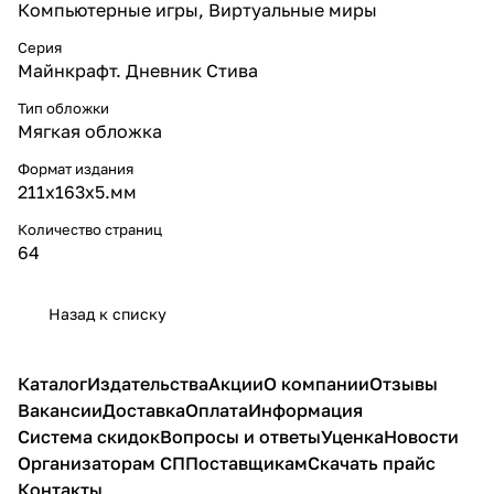
Компьютерные игры, Виртуальные миры
Серия
Майнкрафт. Дневник Стива
Тип обложки
Мягкая обложка
Формат издания
211х163х5.мм
Количество страниц
64
Назад к списку
Каталог
Издательства
Акции
О компании
Отзывы
Вакансии
Доставка
Оплата
Информация
Система скидок
Вопросы и ответы
Уценка
Новости
Организаторам СП
Поставщикам
Скачать прайс
Контакты