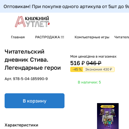
Оптовикам! При покупке одного артикула от 5шт до 9шт-
Главная
РАСПРОДАЖА !!!
Компьютерные игры
Читател
Читательский
Моя цена
Цена в магазинах
дневник Стива.
516 ₽
946 ₽
Легендарные герои
-45 %
Экономия 430 ₽
Арт.
978-5-04-185990-9
В наличии: 5
В корзину
Характеристики