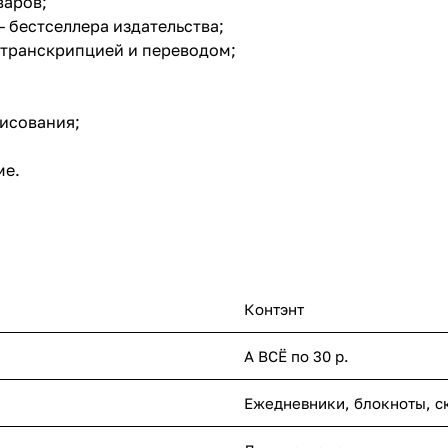
варов;
 бестселлера издательства;
й транскрипцией и переводом;
рисования;
ме.
Контэнт
А ВСЁ по 30 р.
Ежедневники, блокноты, с