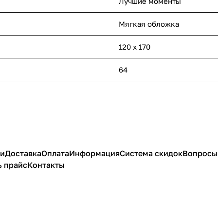
Лучшие моменты
Мягкая обложка
120 х 170
64
ии
Доставка
Оплата
Информация
Система скидок
Вопросы 
ь прайс
Контакты