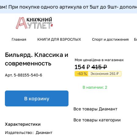
 При покупке одного артикула от 5шт до 9шт- дополнител
Главная
КНИГИ ДЛЯ ВЗРОСЛЫХ
Спорт и достижения
Б
Бильярд. Классика и
Моя цена
Цена в магазинах
современность
154 ₽
415 ₽
-63 %
Экономия 261 ₽
Арт.
5-88155-540-6
В наличии: 2
В корзину
Все товары Диамант
Все товары категории
Характеристики
Издательство
:
Диамант