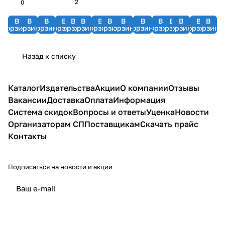
2
0
В
В
В
В
В
В
В
В
В
В
В
В
В
В
В
корзину
корзину
корзину
корзину
корзину
корзину
корзину
корзину
корзину
корзину
корзину
корзину
корзину
корзину
корзину
Назад к списку
Каталог
Издательства
Акции
О компании
Отзывы
Вакансии
Доставка
Оплата
Информация
Система скидок
Вопросы и ответы
Уценка
Новости
Организаторам СП
Поставщикам
Скачать прайс
Контакты
Подписаться
на новости и акции
политикой конфиденциальности
публичной офертой