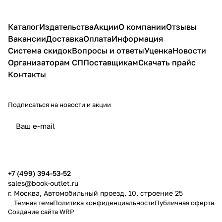
Каталог
Издательства
Акции
О компании
Отзывы
Вакансии
Доставка
Оплата
Информация
Система скидок
Вопросы и ответы
Уценка
Новости
Организаторам СП
Поставщикам
Скачать прайс
Контакты
Подписаться
на новости и акции
политикой конфиденциальности
публичной офертой
+7 (499) 394-53-52
sales@book-outlet.ru
г. Москва, Автомобильный проезд, 10, строение 25
Темная тема
Политика конфиденциальности
Публичная оферта
Создание сайта
WRP