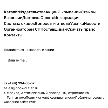
Каталог
Издательства
Акции
О компании
Отзывы
Вакансии
Доставка
Оплата
Информация
Система скидок
Вопросы и ответы
Уценка
Новости
Организаторам СП
Поставщикам
Скачать прайс
Контакты
Подписаться
на новости и акции
политикой конфиденциальности
публичной офертой
+7 (499) 394-53-52
sales@book-outlet.ru
г. Москва, Автомобильный проезд, 10, строение 25
Темная тема
Политика конфиденциальности
Публичная оферта
Создание сайта
WRP