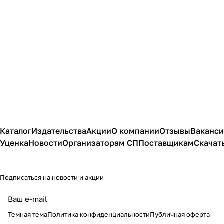
Каталог
Издательства
Акции
О компании
Отзывы
Ваканс
Уценка
Новости
Организаторам СП
Поставщикам
Скачат
Подписаться
на новости и акции
политикой
конфиденциальности
публичной офертой
Темная тема
Политика конфиденциальности
Публичная оферта