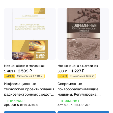
Моя цена
Цена в магазинах
Моя цена
Цена в магазинах
2 599 ₽
1 227 ₽
1 481 ₽
530 ₽
-43 %
Экономия 1 118 ₽
-57 %
Экономия 697 ₽
Информационные
Современные
технологии проектирования
почвообрабатывающие
радиоэлектронных средств.
машины. Регулировка,
Учебное пособие
настройка и эксплуатация.
В наличии: 1
В наличии: 1
Учебное пособие
Арт.
978-5-8114-3240-0
Арт.
978-5-8114-2170-1