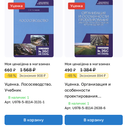
Уценка
Уценка
Моя цена
Цена в магазинах
Моя цена
Цена в магазинах
1 568 ₽
1 384 ₽
660 ₽
490 ₽
-58 %
Экономия 908 ₽
-65 %
Экономия 894 ₽
Уценка. Лососеводство.
Уценка. Организация и
Учебник
особенности
проектирования
В наличии: 1
экологически безопасных
Арт.
U978-5-8114-3131-1
В наличии: 1
агроландшафтов.
Арт.
U978-5-8114-2638-6
В корзину
В корзину