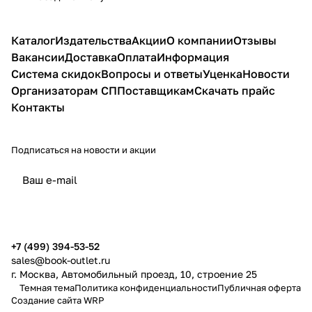
Каталог
Издательства
Акции
О компании
Отзывы
Вакансии
Доставка
Оплата
Информация
Система скидок
Вопросы и ответы
Уценка
Новости
Организаторам СП
Поставщикам
Скачать прайс
Контакты
Подписаться
на новости и акции
политикой конфиденциальности
публичной офертой
+7 (499) 394-53-52
sales@book-outlet.ru
г. Москва, Автомобильный проезд, 10, строение 25
Темная тема
Политика конфиденциальности
Публичная оферта
Создание сайта
WRP