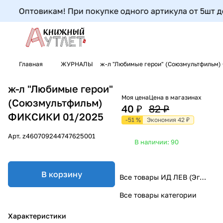
Оптовикам! При покупке одного артикула от 5шт до 9
Главная
ЖУРНАЛЫ
ж-л "Любимые герои" (Союзмультфильм
ж-л "Любимые герои"
Моя цена
Цена в магазинах
(Союзмультфильм)
40 ₽
82 ₽
ФИКСИКИ 01/2025
-51 %
Экономия 42 ₽
Арт.
z460709244747625001
В наличии: 90
В корзину
Все товары ИД ЛЕВ (Эгмонт)
Все товары категории
Характеристики