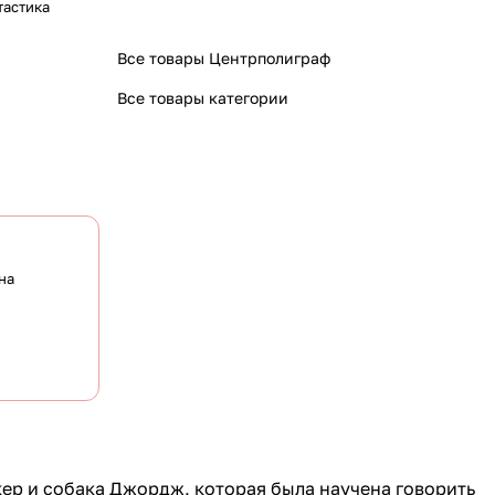
тастика
Все товары Центрполиграф
Все товары категории
на
ер и собака Джордж, которая была научена говорить