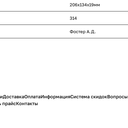
206x134x19мм
314
Фостер А.Д.
ии
Доставка
Оплата
Информация
Система скидок
Вопросы 
ь прайс
Контакты