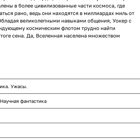
лены в более цивилизованные части космоса, где
ься рано, ведь они находятся в миллиардах миль от
. Обладая великолепными навыками общения, Уокер с
андующему космическим флотом трудно найти
стоге сена. Да, Вселенная населена множеством
ика. Ужасы.
 Научная фантастика