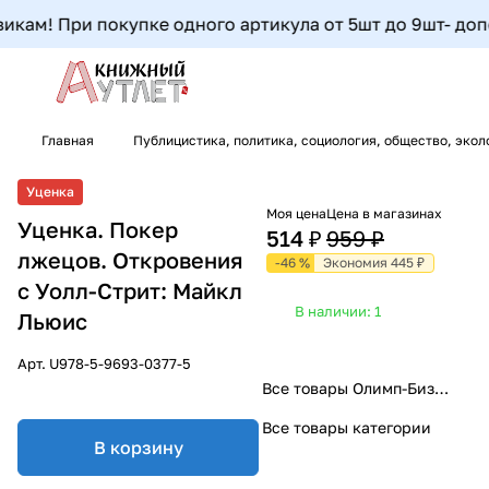
ам! При покупке одного артикула от 5шт до 9шт- дополн
Главная
Публицистика, политика, социология, общество, экол
Уценка
Моя цена
Цена в магазинах
Уценка. Покер
514 ₽
959 ₽
лжецов. Откровения
-46 %
Экономия 445 ₽
с Уолл-Стрит: Майкл
В наличии: 1
Льюис
Арт.
U978-5-9693-0377-5
Все товары Олимп-Бизнес
Все товары категории
В корзину