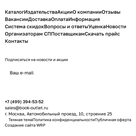
Каталог
Издательства
Акции
О компании
Отзывы
Вакансии
Доставка
Оплата
Информация
Система скидок
Вопросы и ответы
Уценка
Новости
Организаторам СП
Поставщикам
Скачать прайс
Контакты
Подписаться
на новости и акции
политикой конфиденциальности
публичной офертой
+7 (499) 394-53-52
sales@book-outlet.ru
г. Москва, Автомобильный проезд, 10, строение 25
Темная тема
Политика конфиденциальности
Публичная оферта
Создание сайта
WRP