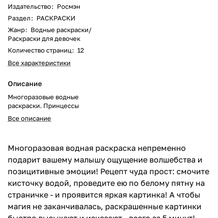
Издательство
:
Росмэн
Раздел
:
РАСКРАСКИ
Жанр
:
Водные раскраски/
Раскраски для девочек
Количество страниц
:
12
Все характеристики
Описание
Многоразовые водные
раскраски. Принцессы
Все описание
Многоразовая водная раскраска непременно
подарит вашему малышу ощущение волшебства и
позицитивные эмоции! Рецепт чуда прост: смочите
кисточку водой, проведите ею по белому пятну на
страничке - и проявится яркая картинка! А чтобы
магия не заканчивалась, раскрашенные картинки
быстро высыхают и исчезают - всего за 5 минут!